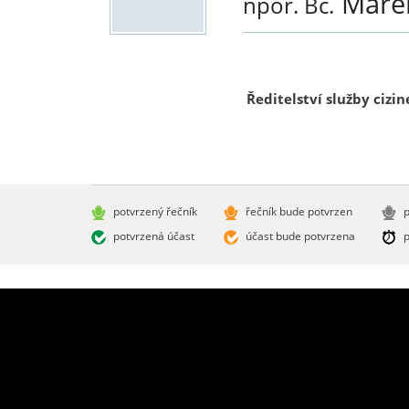
Mare
npor. Bc.
Ředitelství služby cizin
potvrzený řečník
řečník bude potvrzen
p
potvrzená účast
účast bude potvrzena
p