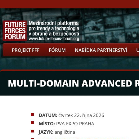
PROJEKT FFF
FÓRUM
NABÍDKA PARTNERSTVÍ
MULTI-DOMAIN ADVANCED R
DATUM:
čtvrtek 22. října 2026
MÍSTO:
PVA EXPO PRAHA
JAZYK:
angličtina