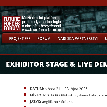
PROJEKT FFF
FÓRUM
NABÍDKA PARTNERSTVÍ
EXHIBITOR STAGE & LIVE D
DATUM:
středa 21. - 23. října 2026
MÍSTO:
PVA EXPO PRAHA, výstavní hala , stán
JAZYK:
angličtina / čeština