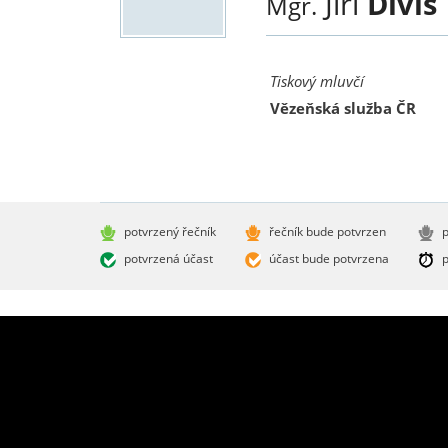
Jiří
Diviš
Mgr.
Tiskový mluvčí
Vězeňská služba ČR
potvrzený řečník
řečník bude potvrzen
p
potvrzená účast
účast bude potvrzena
p