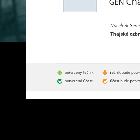
Ch
GEN
Náčelník Gene
Thajské ozbr
potvrzený řečník
řečník bude potv
potvrzená účast
účast bude potvr