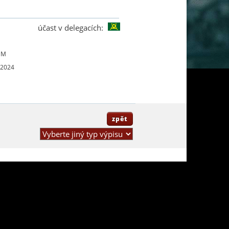
účast v delegacích:
UM
 2024
zpět