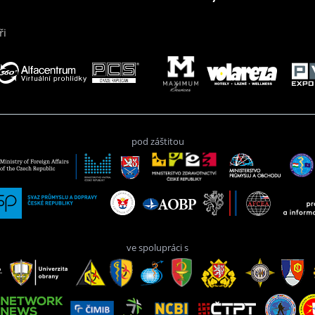
ři
pod záštitou
ve spolupráci s