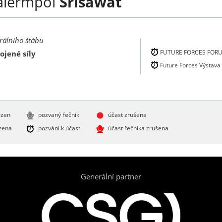
alermpol
Srisawat
rálního štábu
FUTURE FORCES FOR
ojené síly
Future Forces Výstava
rzen
pozvaný řečník
účast zrušena
zena
pozvání k účasti
účast řečníka zrušena
Generální partner