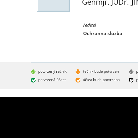
Ji
Genmjr. JUDr.
ředitel
Ochranná služba
potvrzený řečník
řečník bude potvrzen
p
potvrzená účast
účast bude potvrzena
p