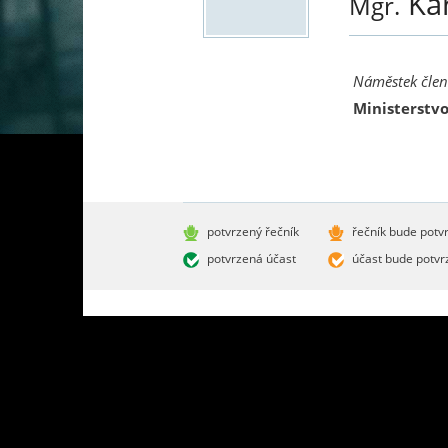
Ka
Mgr.
Náměstek člen
Ministerstvo
potvrzený řečník
řečník bude potv
potvrzená účast
účast bude potvr