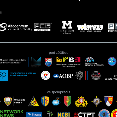
ři
pod záštitou
ve spolupráci s