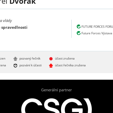
rel
Dvořák
a vlády
FUTURE FORCES FOR
 spravedlnosti
Future Forces Výstava
rzen
pozvaný řečník
účast zrušena
zena
pozvání k účasti
účast řečníka zrušena
Generální partner