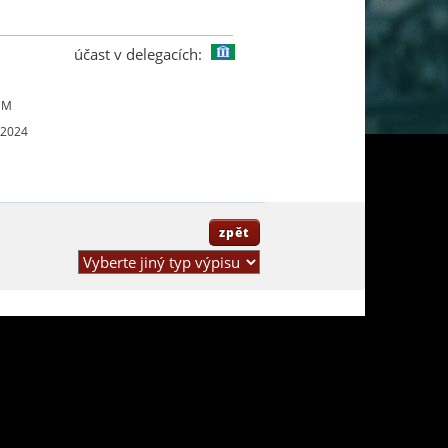
účast v delegacích:
UM
 2024
zpět