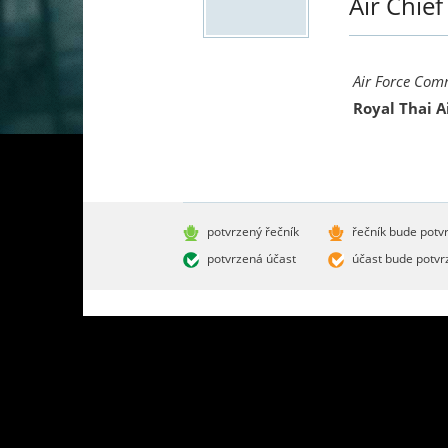
Air Chie
Air Force Co
Royal Thai A
potvrzený řečník
řečník bude potv
potvrzená účast
účast bude potvr