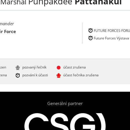
Punpakdee
Pattanakul
f Marshal
mmander
FUTURE FORCES FOR
ir Force
Future Forces Výstava
rzen
pozvaný řečník
účast zrušena
zena
pozvání k účasti
účast řečníka zrušena
Generální partner