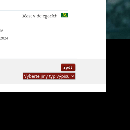
účast v delegacích:
UM
 2024
zpět