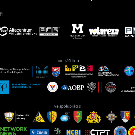
ři
pod záštitou
ve spolupráci s