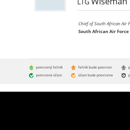
Wiseman
LTG
Chief of South African Air 
South African Air Force
potvrzený řečník
řečník bude potvrzen
p
potvrzená účast
účast bude potvrzena
p