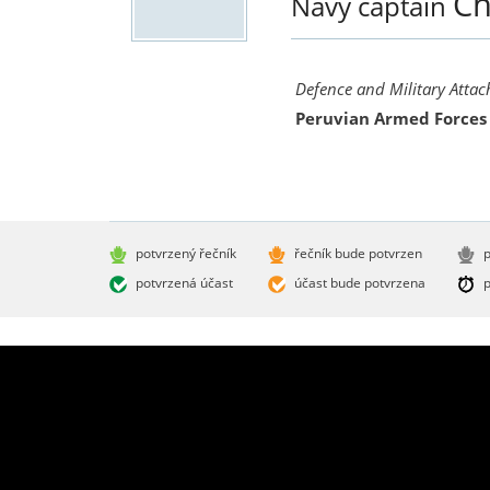
Ch
Navy captain
Defence and Military Attac
Peruvian Armed Forces
potvrzený řečník
řečník bude potvrzen
p
potvrzená účast
účast bude potvrzena
p