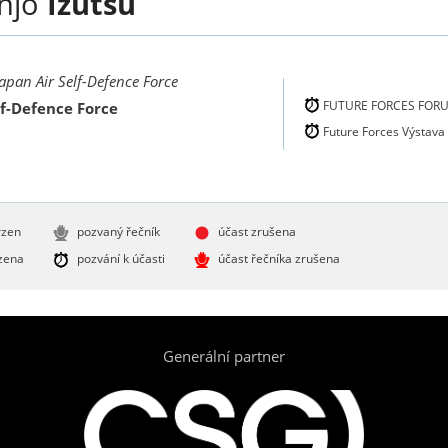
injo
Izutsu
 Japan Air Self-Defence Force
FUTURE FORCES FOR
lf-Defence Force
Future Forces Výstava
rzen
pozvaný řečník
účast zrušena
zena
pozvání k účasti
účast řečníka zrušena
Generální partner