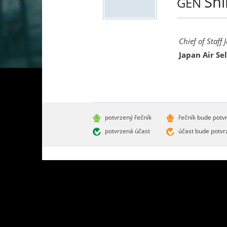
Sh
GEN
Chief of Staff
Japan Air Se
potvrzený řečník
řečník bude potv
potvrzená účast
účast bude potvr