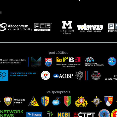
ři
pod záštitou
ve spolupráci s