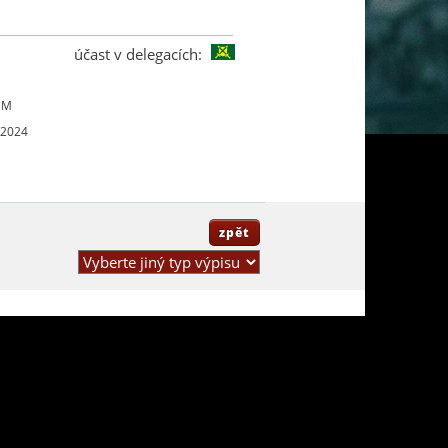
účast v delegacích:
UM
 2024
zpět