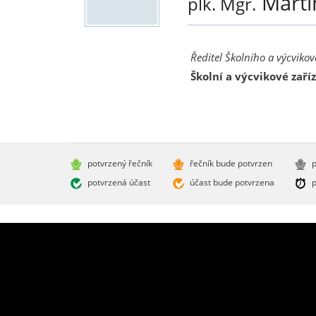
Mart
plk. Mgr.
Ředitel Školního a výcviko
Školní a výcvikové zaří
potvrzený řečník
řečník bude potvrzen
p
potvrzená účast
účast bude potvrzena
p