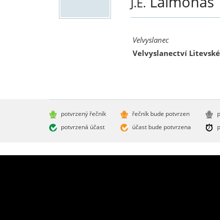
Laimonas
J.E.
Velvyslanec
Velvyslanectví Litevsk
potvrzený řečník
řečník bude potvrzen
p
potvrzená účast
účast bude potvrzena
p