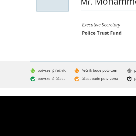
Mohamm
Mr.
Executive Secretary
Police Trust Fund
potvrzený řečník
řečník bude potvrzen
p
potvrzená účast
účast bude potvrzena
p