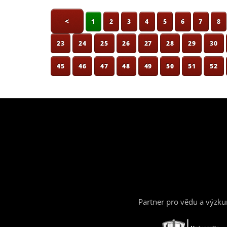
<
1
2
3
4
5
6
7
8
23
24
25
26
27
28
29
30
45
46
47
48
49
50
51
52
Partner pro vědu a výzk