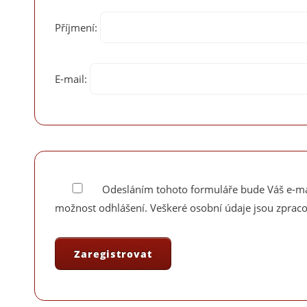
Příjmení:
E-mail:
Odesláním tohoto formuláře bude Váš e-mail zařazen do databáze pro zasílání elektronického newsletteru Future Forces Forum, který obsahuje
možnost odhlášení. Veškeré osobní údaje jsou zprac