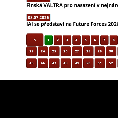
Finská VALTRA pro nasazení v nejná
08.07.2026
IAI se představí na Future Forces 202
<
1
2
3
4
5
6
7
8
23
24
25
26
27
28
29
30
45
46
47
48
49
50
51
52