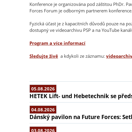
Konference je organizována pod záštitou PhDr. Pa
Forces Forum je odborným partnerem konference
Fyzická účast je z kapacitních důvodů pouze na po
dostupný ve videoarchivu PSP a na YouTube kanál
Program a více informací
Sledujte živě
a kdykoli ze záznamu:
videoarchiv
05.08.2026
HETEK Lift- und Hebetechnik se předs
04.08.2026
Dánský pavilon na Future Forces: Set
03.08.2026