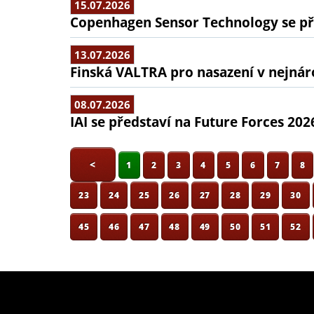
15.07.2026
Copenhagen Sensor Technology se pře
13.07.2026
Finská VALTRA pro nasazení v nejná
08.07.2026
IAI se představí na Future Forces 202
<
1
2
3
4
5
6
7
8
23
24
25
26
27
28
29
30
45
46
47
48
49
50
51
52