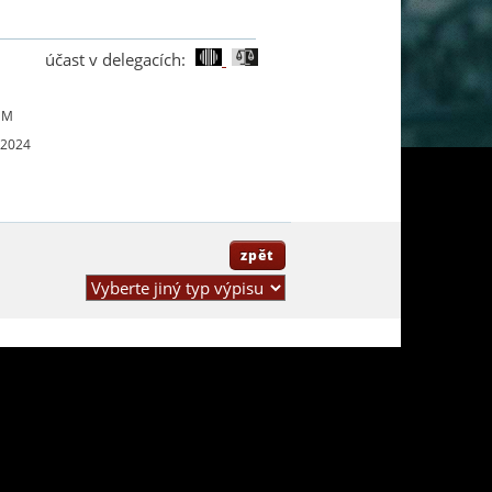
účast v delegacích:
UM
 2024
zpět