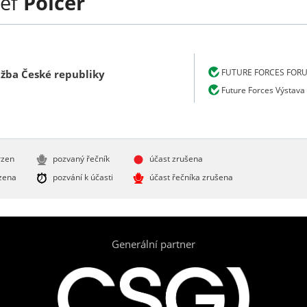
sef
Polcer
FUTURE FORCES FOR
užba České republiky
Future Forces Výstava
rzen
pozvaný řečník
účast zrušena
zena
pozvání k účasti
účast řečníka zrušena
Generální partner