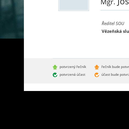
Jo
Mgr.
Ředitel SOU
Vězeňská sl
potvrzený řečník
řečník bude potv
potvrzená účast
účast bude potvr