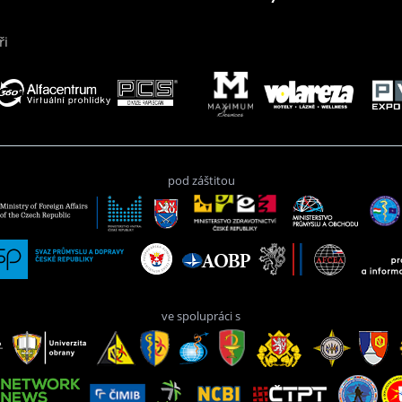
ři
pod záštitou
ve spolupráci s