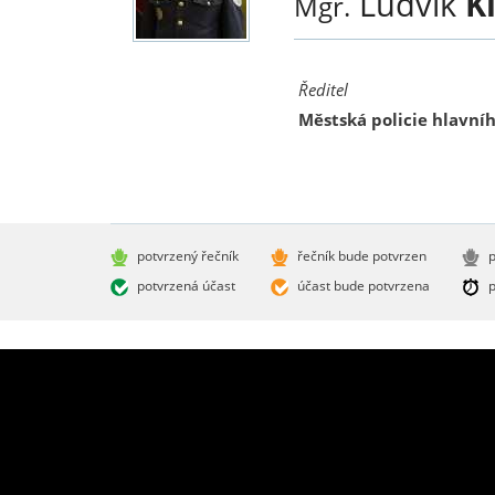
Ludvík
K
Mgr.
Ředitel
Městská policie hlavní
potvrzený řečník
řečník bude potvrzen
p
potvrzená účast
účast bude potvrzena
p