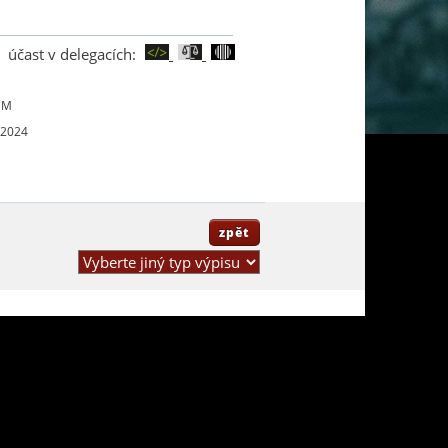
účast v delegacích:
UM
 2024
zpět