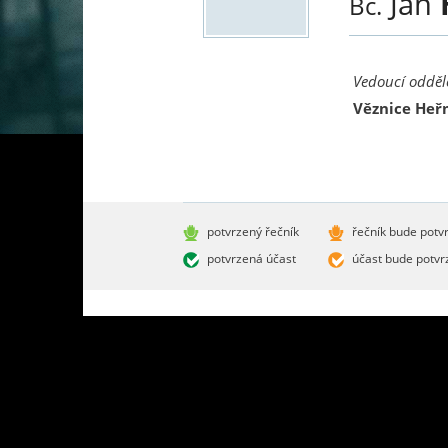
Jan
Bc.
Vedoucí odděl
Věznice Heř
potvrzený řečník
řečník bude potv
potvrzená účast
účast bude potvr