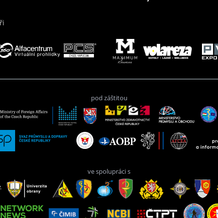
ři
pod záštitou
ve spolupráci s