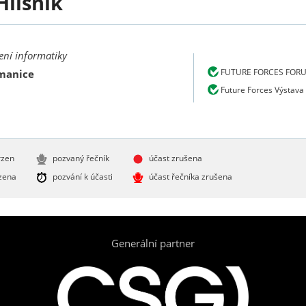
Hlisník
ení informatiky
FUTURE FORCES FOR
manice
Future Forces Výstava
rzen
pozvaný řečník
účast zrušena
zena
pozvání k účasti
účast řečníka zrušena
Generální partner