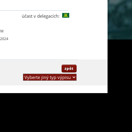
účast v delegacích:
UM
 2024
zpět