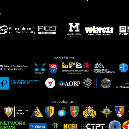
ři
pod záštitou
ve spolupráci s