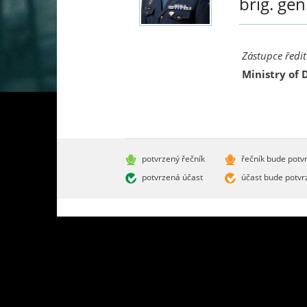
brig. gen
Zástupce ředi
Ministry of 
potvrzený řečník
řečník bude potv
potvrzená účast
účast bude potvr