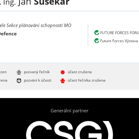
Jan
Susekár
. Ing.
tele Sekce plánování schopností MO
FUTURE FORCES FOR
Defence
Future Forces Výstava
rzen
pozvaný řečník
účast zrušena
zena
pozvání k účasti
účast řečníka zrušena
Generální partner