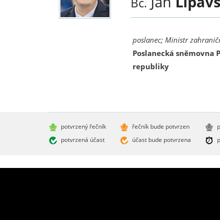
Jan
Lipav
Bc.
poslanec; Ministr zahranič
Poslanecká sněmovna 
republiky
potvrzený řečník
řečník bude potvrzen
p
potvrzená účast
účast bude potvrzena
p