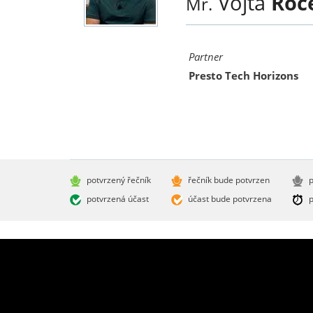
Vojta
Roč
Mr.
Partner
Presto Tech Horizons
potvrzený řečník
řečník bude potvrzen
p
potvrzená účast
účast bude potvrzena
p