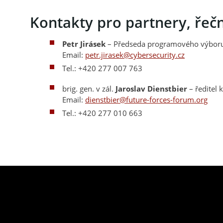
Kontakty pro partnery, řečn
Petr Jirásek
– Předseda programového výbor
Email:
petr.jirasek@cybersecurity.cz
Tel.: +420 277 007 763
brig. gen. v zál.
Jaroslav Dienstbier
– ředitel 
Email:
dienstbier@future-forces-forum.org
Tel.: +420 277 010 663