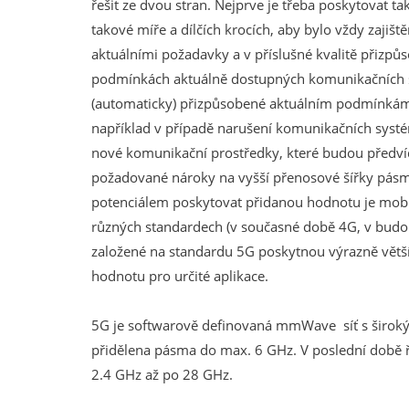
řešit ze dvou stran. Nejprve je třeba poskytovat tak
takové míře a dílčích krocích, aby bylo vždy zajiště
aktuálními požadavky a v příslušné kvalitě přizp
podmínkách aktuálně dostupných komunikačních s
(automaticky) přizpůsobené aktuálním podmínkám
například v případě narušení komunikačních systé
nové komunikační prostředky, které budou předví
požadované nároky na vyšší přenosové šířky pásma
potenciálem poskytovat přidanou hodnotu je mobiln
různých standardech (v současné době 4G, v budou
založené na standardu 5G poskytnou výrazně větš
hodnotu pro určité aplikace.
5G je softwarově definovaná mmWave síť s širok
přidělena pásma do max. 6 GHz. V poslední době řa
2.4 GHz až po 28 GHz.