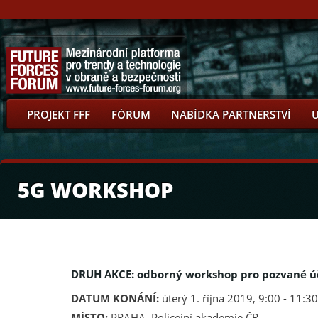
PROJEKT FFF
FÓRUM
NABÍDKA PARTNERSTVÍ
5G WORKSHOP
DRUH AKCE: odborný workshop pro pozvané ú
DATUM KONÁNÍ:
úterý 1. října 2019, 9:00 - 11:30
MÍSTO:
PRAHA, Policejní akademie ČR