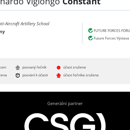
nardo Viglongo
Constant
i-Aircraft Artillery School
FUTURE FORCES FOR
rmy
Future Forces Výstava
rzen
pozvaný řečník
účast zrušena
zena
pozvání k účasti
účast řečníka zrušena
Generální partner