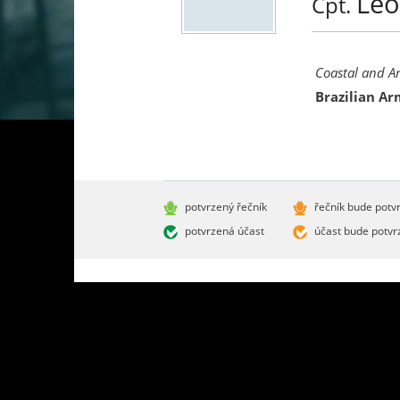
Leo
Cpt.
Coastal and Ant
Brazilian A
potvrzený řečník
řečník bude potv
potvrzená účast
účast bude potvr