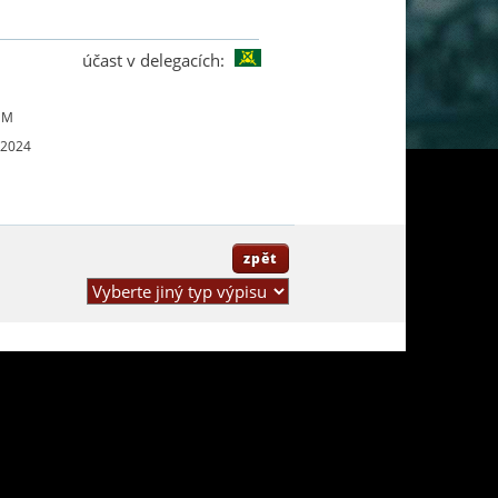
účast v delegacích:
UM
 2024
zpět