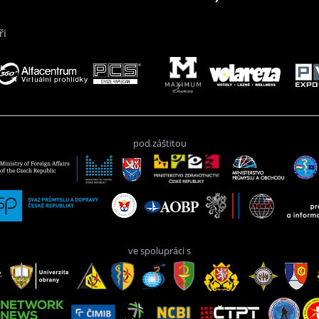
ři
pod záštitou
ve spolupráci s