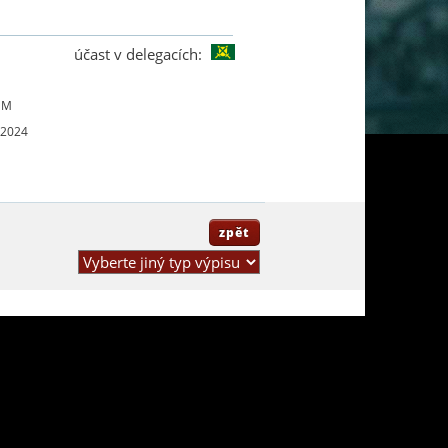
účast v delegacích:
UM
 2024
zpět