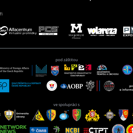
ři
pod záštitou
ve spolupráci s