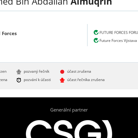
ed Bin Abdallah
Almuqrin
FUTURE FORCES FOR
 Forces
Future Forces Výstava
rzen
pozvaný řečník
účast zrušena
zena
pozvání k účasti
účast řečníka zrušena
Generální partner