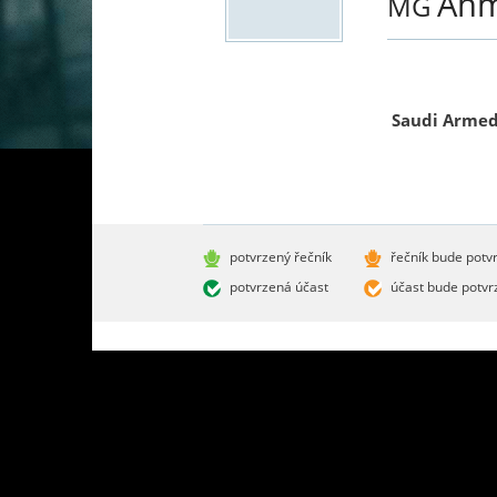
Ahm
MG
Saudi Armed
potvrzený řečník
řečník bude potv
potvrzená účast
účast bude potvr