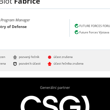
Biot
Fabrice
 Program Manager
FUTURE FORCES FOR
try of Defense
Future Forces Výstava
rzen
pozvaný řečník
účast zrušena
zena
pozvání k účasti
účast řečníka zrušena
Generální partner