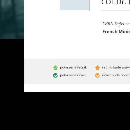
COL Dr.
CBRN Defense
French Minis
potvrzený řečník
řečník bude potv
potvrzená účast
účast bude potvr