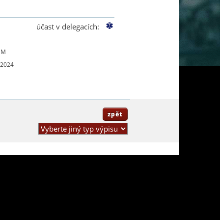
účast v delegacích:
UM
 2024
zpět