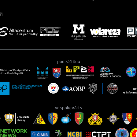
ři
pod záštitou
ve spolupráci s