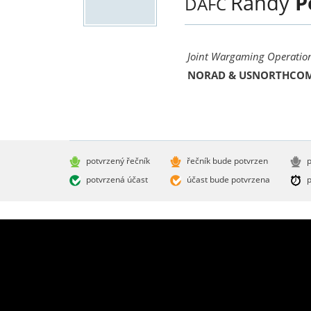
Randy
P
DAFC
Joint Wargaming Operatio
NORAD & USNORTHCOM
potvrzený řečník
řečník bude potvrzen
p
potvrzená účast
účast bude potvrzena
p