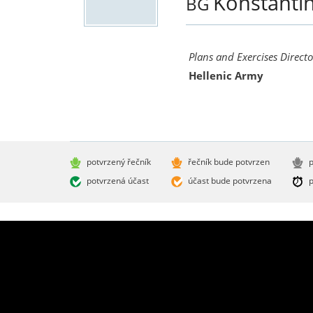
Konstanti
BG
Plans and Exercises Direct
Hellenic Army
potvrzený řečník
řečník bude potvrzen
p
potvrzená účast
účast bude potvrzena
p