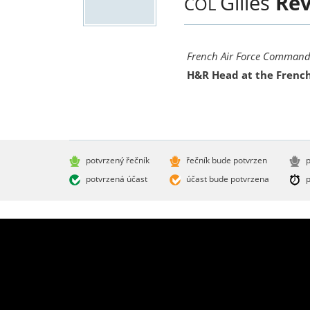
Gilles
Rev
COL
French Air Force Command
H&R Head at the French 
potvrzený řečník
řečník bude potvrzen
p
potvrzená účast
účast bude potvrzena
p