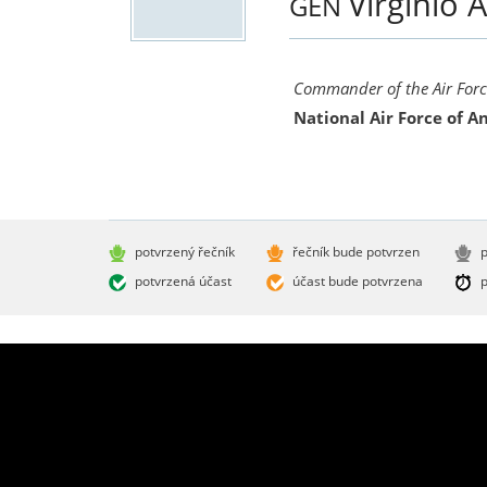
Virginio 
GEN
Commander of the Air Forc
National Air Force of A
potvrzený řečník
řečník bude potvrzen
p
potvrzená účast
účast bude potvrzena
p