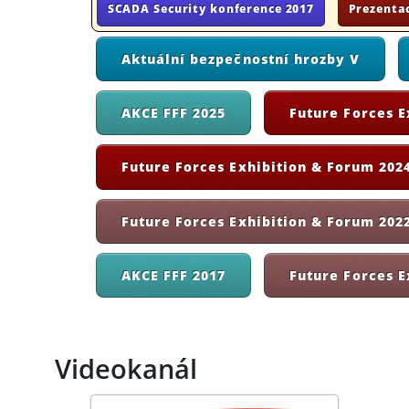
SCADA Security konference 2017
Prezenta
Aktuální bezpečnostní hrozby V
AKCE FFF 2025
Future Forces E
Future Forces Exhibition & Forum 2024
Future Forces Exhibition & Forum 202
AKCE FFF 2017
Future Forces E
Videokanál