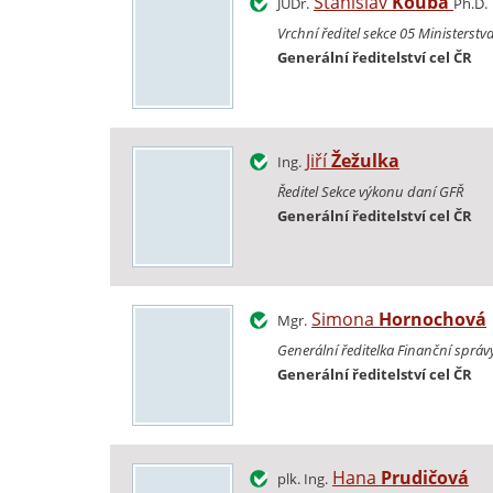
Stanislav
Kouba
JUDr.
Ph.D.
Vrchní ředitel sekce 05 Ministerstv
Generální ředitelství cel ČR
Jiří
Žežulka
Ing.
Ředitel Sekce výkonu daní GFŘ
Generální ředitelství cel ČR
Simona
Hornochová
Mgr.
Generální ředitelka Finanční správ
Generální ředitelství cel ČR
Hana
Prudičová
plk. Ing.