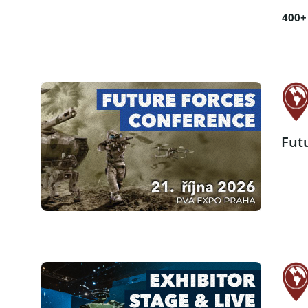
400+
Fut