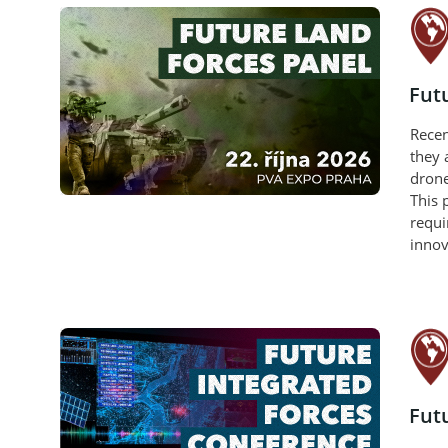
Fut
Recen
they 
drone
This 
requi
innov
Fut