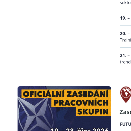
sekto
19. –
20. –
Train
21. –
trend
Zas
FUTU