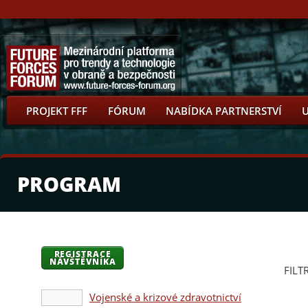
PROJEKT FFF
FÓRUM
NABÍDKA PARTNERSTVÍ
PROGRAM
REGISTRACE
NÁVŠTĚVNÍKA
FILT
Vojenské a krizové zdravotnictví