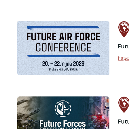
Fut
https
Fut