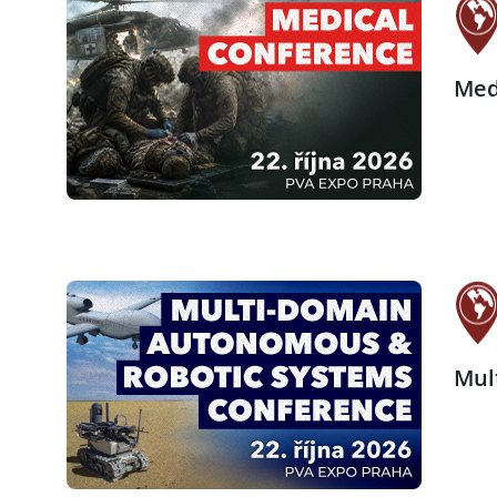
Med
Mul