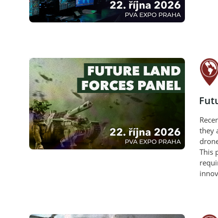
Fut
Recen
they 
drone
This 
requi
innov