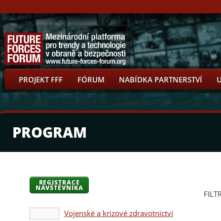
PROJEKT FFF
FÓRUM
NABÍDKA PARTNERSTVÍ
PROGRAM
REGISTRACE
NÁVŠTĚVNÍKA
FILT
Vojenské a krizové zdravotnictví