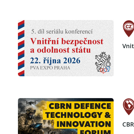
Vni
CBR