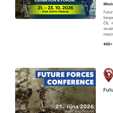
Mezi
Futu
bezpe
ČR, 
stru
mezin
400+
Fut