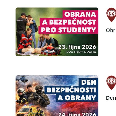
Obr
Den