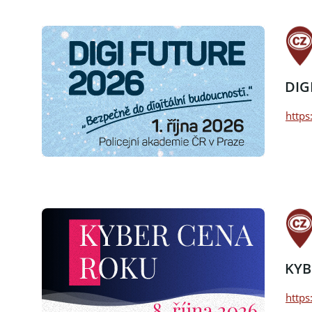
DIG
https
KYB
https