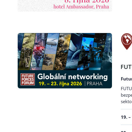
FUT
Futu
FUTUR
bezpe
sekto
19. –