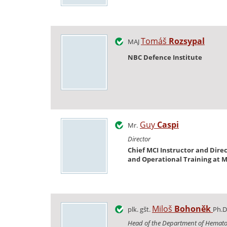
Tomáš
Rozsypal
MAJ
NBC Defence Institute
Guy
Caspi
Mr.
Director
Chief MCI Instructor and Direc
and Operational Training at M
Miloš
Bohoněk
plk. gšt.
Ph.D
Head of the Department of Hemat