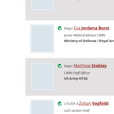
Eva
Jordana Borst
Major
Junior Medical Advisor CBRN
Ministry of Defense / Royal A
Matthew
Stokley
Major
CBRN Staff Officer
US Army OTSG
Zoltan
Vagfoldi
LTC/OF-4
LLES section chief