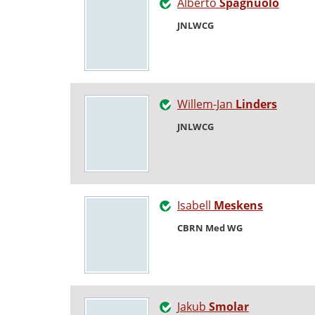
Alberto
Spagnuolo
JNLWCG
Willem-Jan
Linders
JNLWCG
Isabell
Meskens
CBRN Med WG
Jakub
Smolar