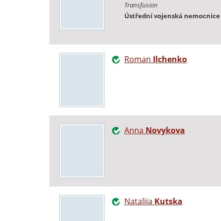
Transfusion
Ústřední vojenská nemocnice
Roman
Ilchenko
Anna
Novykova
Nataliia
Kutska