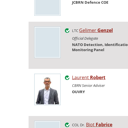
JCBRN Defence COE
Gelimer
Genzel
LTC
Official Delegate
NATO Detection, Identificati
Monitoring Panel
Laurent
Robert
CBRN Senior Adviser
OUVRY
Biot
Fabrice
COL Dr.