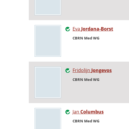
Eva
Jordana-Borst
CBRN Med WG
Fridolijn
Jongevos
CBRN Med WG
Jan
Columbus
CBRN Med WG