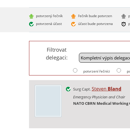
potvrzený řečník
řečník bude potvrzen
p
potvrzená účast
účast bude potvrzena
p
Filtrovat
delegaci:
potvrzení řečníci
p
Steven
Bland
Surg Capt.
Emergency Physician and Chair
NATO CBRN Medical Working 