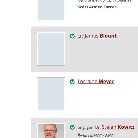
Head of Medical CBRN Defense
Swiss Armed Forces
James
Blount
CIV
Lorraine
Meyer
Stefan
Kowitz
brig. gen. Dr.
Ředitel MMCC / EMC