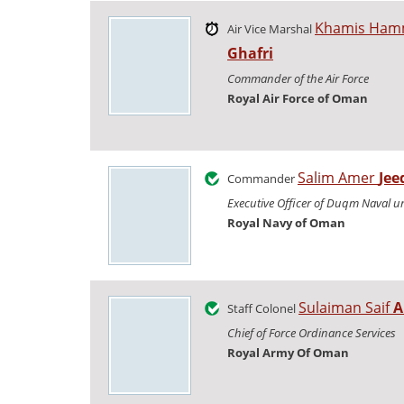
Khamis Ha
Air Vice Marshal
Ghafri
Commander of the Air Force
Royal Air Force of Oman
Salim Amer
Jee
Commander
Executive Officer of Duqm Naval un
Royal Navy of Oman
Sulaiman Saif
A
Staff Colonel
Chief of Force Ordinance Services
Royal Army Of Oman