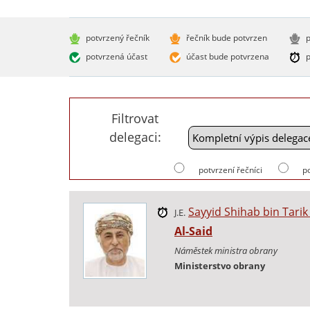
potvrzený řečník
řečník bude potvrzen
p
potvrzená účast
účast bude potvrzena
p
Filtrovat
delegaci:
potvrzení řečníci
p
Sayyid Shihab bin Tari
J.E.
Al-Said
Náměstek ministra obrany
Ministerstvo obrany