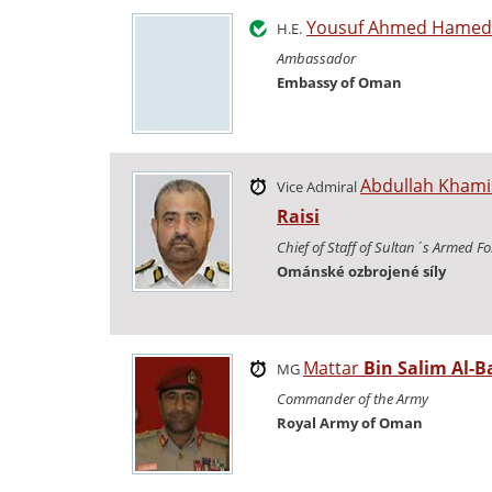
Yousuf Ahmed Hame
H.E.
Ambassador
Embassy of Oman
Abdullah Khami
Vice Admiral
Raisi
Chief of Staff of Sultan´s Armed Fo
Ománské ozbrojené síly
Mattar
Bin Salim Al-B
MG
Commander of the Army
Royal Army of Oman