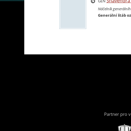
Shavendr
GEN
Náčelník generální
Generální štáb oz
Partner pro 