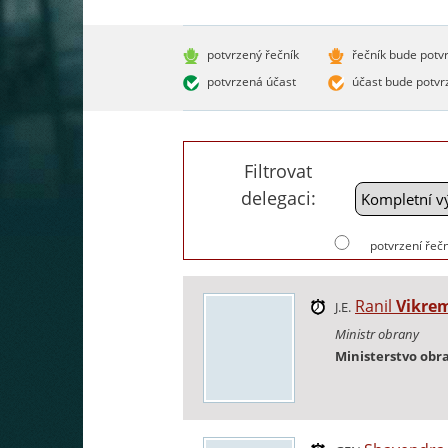
potvrzený řečník
řečník bude potv
potvrzená účast
účast bude potvr
Filtrovat
delegaci:
potvrzení řečn
Ranil
Vikre
J.E.
Ministr obrany
Ministerstvo obr