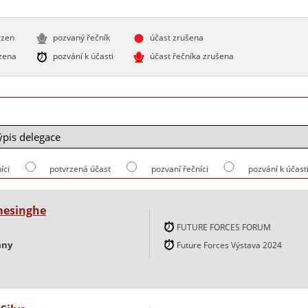
rzen
pozvaný řečník
účast zrušena
zena
pozvání k účasti
účast řečníka zrušena
íci
potvrzená účast
pozvaní řečníci
pozvání k účast
mesinghe
FUTURE FORCES FORUM
any
Future Forces Výstava 2024