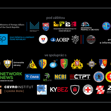
pod záštitou
ve spolupráci s