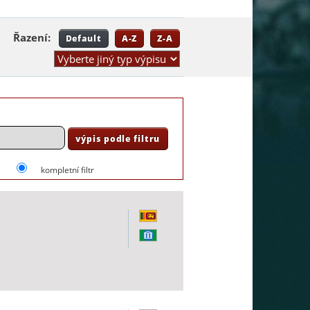
Řazení:
Default
A-Z
Z-A
i
kompletní filtr