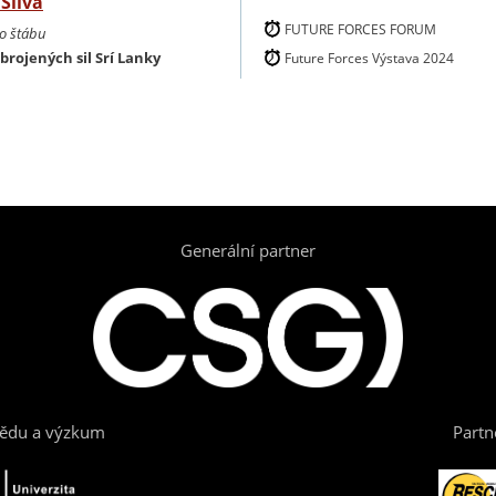
a
Silva
FUTURE FORCES FORUM
ho štábu
brojených sil Srí Lanky
Future Forces Výstava 2024
Generální partner
vědu a výzkum
Partn