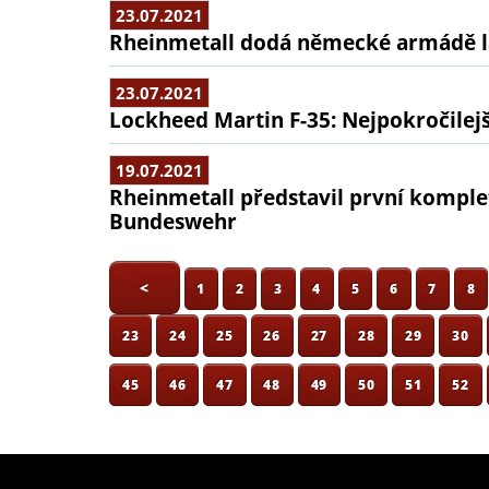
23.07.2021
Rheinmetall dodá německé armádě l
23.07.2021
Lockheed Martin F-35: Nejpokročilejší
19.07.2021
Rheinmetall představil první komple
Bundeswehr
<
1
2
3
4
5
6
7
8
23
24
25
26
27
28
29
30
45
46
47
48
49
50
51
52