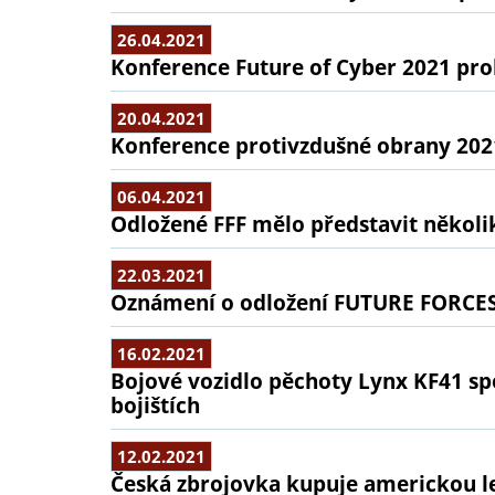
26.04.2021
Konference Future of Cyber 2021 pr
20.04.2021
Konference protivzdušné obrany 202
06.04.2021
Odložené FFF mělo představit několi
22.03.2021
Oznámení o odložení FUTURE FORCES
16.02.2021
Bojové vozidlo pěchoty Lynx KF41 sp
bojištích
12.02.2021
Česká zbrojovka kupuje americkou l