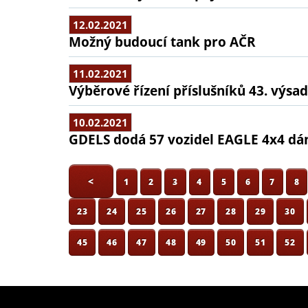
12.02.2021
Možný budoucí tank pro AČR
11.02.2021
Výběrové řízení příslušníků 43. výs
10.02.2021
GDELS dodá 57 vozidel EAGLE 4x4 d
<
1
2
3
4
5
6
7
8
23
24
25
26
27
28
29
30
45
46
47
48
49
50
51
52