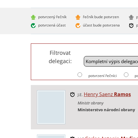
potvrzený řečník
řečník bude potvrzen
p
potvrzená účast
účast bude potvrzena
p
Filtrovat
delegaci:
potvrzení řečníci
p
Henry Saenz
Ramos
J.E.
Ministr obrany
Ministerstvo národní obrany