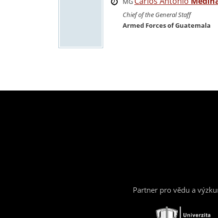
Carlos Antonio
Medina
MG
Chief of the General Staff
Armed Forces of Guatemala
Partner pro vědu a výzk