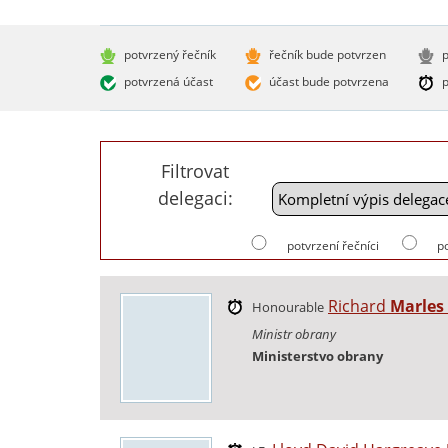
potvrzený řečník
řečník bude potvrzen
p
potvrzená účast
účast bude potvrzena
p
Filtrovat
delegaci:
potvrzení řečníci
p
Richard
Marles
Honourable
Ministr obrany
Ministerstvo obrany