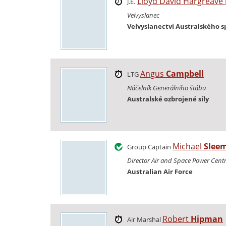
Lloyd David Hargreave
J.E.
Velvyslanec
Velvyslanectví Australského s
Angus
Campbell
LTG
Náčelník Generálního štábu
Australské ozbrojené síly
Michael
Slee
Group Captain
Director Air and Space Power Cent
Australian Air Force
Robert
Hipman
Air Marshal