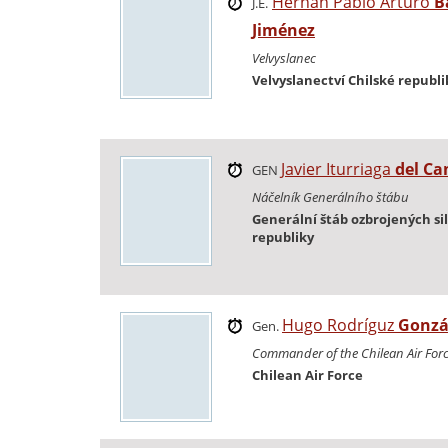
Hernán Pablo Arturo
B
J.E.
Jiménez
Velvyslanec
Velvyslanectví Chilské republi
Javier Iturriaga
del C
GEN
Náčelník Generálního štábu
Generální štáb ozbrojených sil
republiky
Hugo Rodríguz
Gonzá
Gen.
Commander of the Chilean Air For
Chilean Air Force