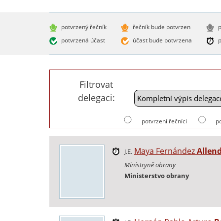
potvrzený řečník
řečník bude potvrzen
p
potvrzená účast
účast bude potvrzena
p
Filtrovat
delegaci:
potvrzení řečníci
p
Maya Fernández
Allen
J.E.
Ministryně obrany
Ministerstvo obrany